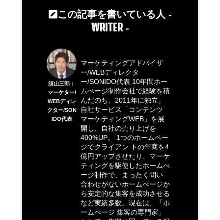
この記事を書いている人 -
WRITER
-
マーケティングアドバイザ
ー/WEBディレクタ
ー/SONIDO代表 10年間ホー
須山三郎：
ムぺージ制作会社で経験を積
マーケター/
んだのち、2011年に独立。
WEBディレ
自社サービス「コンテンツ
クター/SON
マーケティングWEB」を展
IDO代表
開し、自社の売り上げを
400%UP。 1つのホームペー
ジでクライアン トの年商を4
億円アップさせたり、マーケ
ティングを駆使したホームぺ
ージ制作で、まったく問い
合わせがないホームぺージか
ら安定的な集客を成功させる
など実績多数。現在は、「ホ
ームぺージ 集客の専門家」